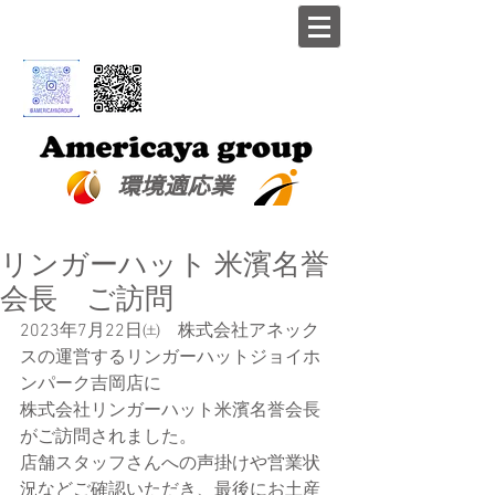
​環境適応業
リンガーハット 米濱名誉
会長 ご訪問
2023年7月22日㈯　株式会社アネック
スの運営するリンガーハットジョイホ
ンパーク吉岡店に
株式会社リンガーハット米濱名誉会長
がご訪問されました。
店舗スタッフさんへの声掛けや営業状
況などご確認いただき、最後にお土産