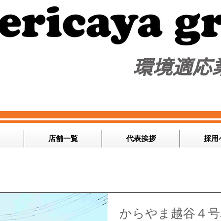
​環境適応
店舗一覧
代表挨拶
採用
からやま越谷４号