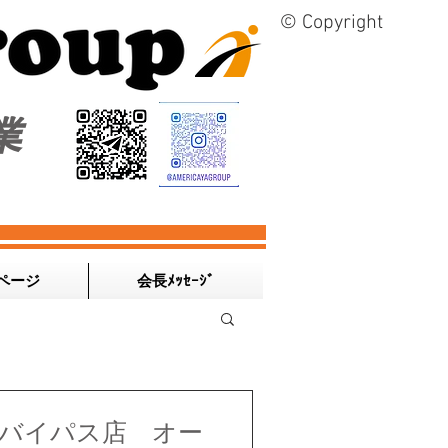
© Copyright
業
ページ
会長ﾒｯｾｰｼﾞ
バイパス店 オー