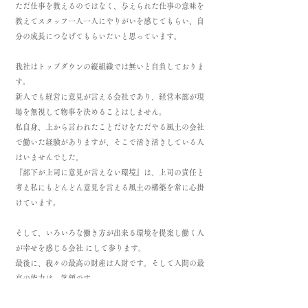
ただ仕事を教えるのではなく、与えられた仕事の意味を
教えてスタッフ一人一人にやりがいを感じてもらい、自
分の成長につなげてもらいたいと思っています。
我社はトップダウンの縦組織では無いと自負しておりま
す。
新人でも経営に意見が言える会社であり、経営本部が現
場を無視して物事を決めることはしません。
私自身、上から言われたことだけをただやる風土の会社
で働いた経験がありますが、そこで活き活きしている人
はいませんでした。
『部下が上司に意見が言えない環境』は、上司の責任と
考え私にもどんどん意見を言える風土の構築を常に心掛
けています。
そして、いろいろな働き方が出来る環境を提案し働く人
が幸せを感じる会社 にして参ります。
最後に、我々の最高の財産は人財です。そして人間の最
高の能力は、笑顔です。
スタッフの能力を最大限に発揮しお客様との限られた時