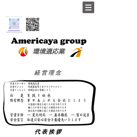
​環境適応業
経 営 理 念
代 表 挨 拶