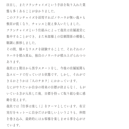
注目し、またフランチャイズという手法を取り入れた業
態も多くあることが分かりました。
このフランチャイズを活用すればノウハウが無い我々も
敷居が低くなり、チャンスと捉え参入いたしました。
フランチャイズという仕組みによって我社は店舗運営に
集中することができ、また本部様との信頼関係の構築し
順調に推移しました。
その間、様々なリスクを経験することで、それぞれのノ
ウハウを積み重ね、独自のノウハウが積み上げられつつ
あります。
我社は１期目から黒字スタートをし、今後の店舗展開も
急スピードで行っていける状態です。しかし、それがで
きるかどうかは「人のチカラ」にかかっています。
なにがやりたいか自分の将来の目標が決まらなく、もが
いている方が入社した後、目標を持って取り組む姿に感
動を覚えます。
我社では『仕事は楽しく』をテーマとしています。有言
実行をモットーに自分だけが楽しいというよりも、仲間
を巻き込み、最終的にはお客様を楽しませる事を心がけ
ています。