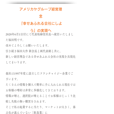
アメリカヤグループ経営理
念
『幸せあふれる会社にしよ
う』の実現へ
2020年6月1日付にて代表取締役社長へ就任いたしまし
た福田明です。
改めてよろしくお願いいたします。
引き続き福田大作 新会長と両代表制と共に、
新しい経営理念である幸せあふれる会社の実現を具現化
してまいります。
我社は1997年度に設立したフランチャイジー企業でご
ざいます。
たくさんの情報を個人で簡単に手に入れられる現在では
お客様の嗜好は非常に多様化してきております。
情報が増え、選択肢が増えることでお客様はじっくり比
較し失敗の無い購買をされます。
そこで私は起業するに当たり、マーケットが大きく、寡
占化が進んでいない「飲食業」に