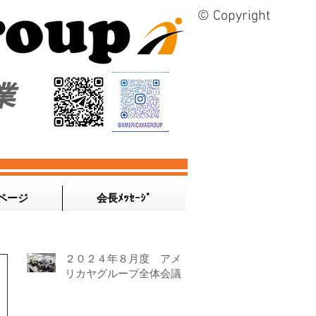
© Copyright
業
ページ
会長ﾒｯｾｰｼﾞ
２０２４年８月度 アメ
リカヤグループ全体会議