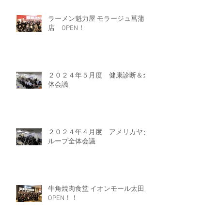
ラーメン魁力屋 モラージュ菖蒲
店 OPEN！
２０２４年５月度 健康診断＆全
体会議
２０２４年４月度 アメリカヤグ
ループ全体会議
牛角焼肉食堂 イオンモール太田店
OPEN！！