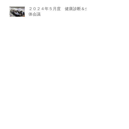
２０２４年５月度 健康診断＆全
体会議
２０２４年４月度 アメリカヤグ
ループ全体会議
牛角焼肉食堂 イオンモール太田店
OPEN！！
ラーメン魁力屋 イオンモール太田
店 OPEN！