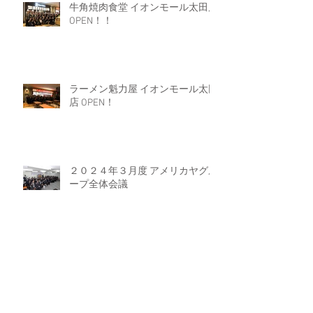
牛角焼肉食堂 イオンモール太田店
OPEN！！
ラーメン魁力屋 イオンモール太田
店 OPEN！
２０２４年３月度 アメリカヤグル
ープ全体会議
Archive
2024年9月
（1）
1件の記事
2024年8月
（3）
3件の記事
2024年6月
（1）
1件の記事