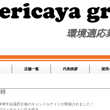
​環境適応
店舗一覧
代表挨拶
採用
館林
林青年会議所主催のキャンドルナイトが開催されました！
ロウィナイトに引き続き