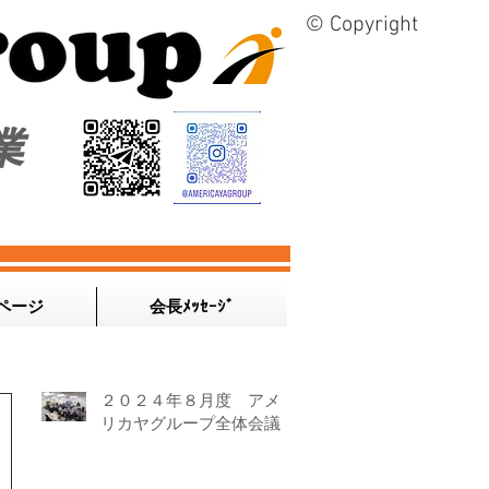
© Copyright
業
ページ
会長ﾒｯｾｰｼﾞ
２０２４年８月度 アメ
リカヤグループ全体会議