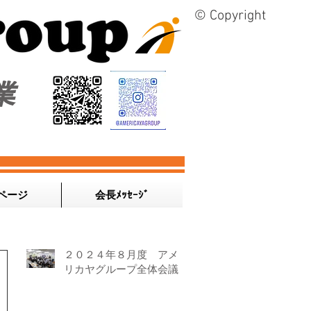
© Copyright
業
ページ
会長ﾒｯｾｰｼﾞ
２０２４年８月度 アメ
リカヤグループ全体会議