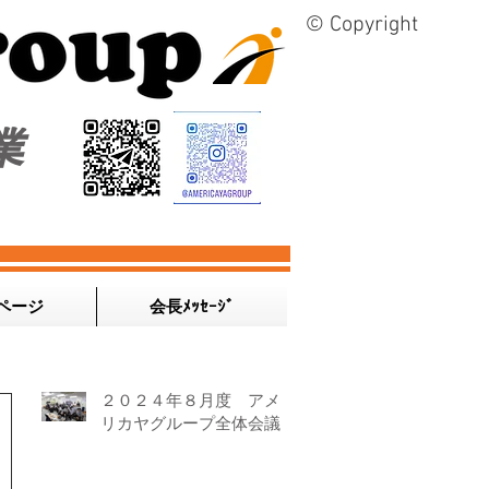
© Copyright
業
ページ
会長ﾒｯｾｰｼﾞ
２０２４年８月度 アメ
リカヤグループ全体会議