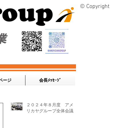
© Copyright
業
ページ
会長ﾒｯｾｰｼﾞ
２０２４年８月度 アメ
リカヤグループ全体会議