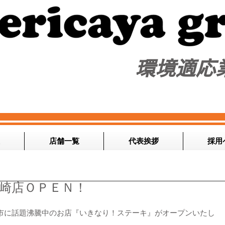
​環境適応
店舗一覧
代表挨拶
採用
高崎店ＯＰＥＮ！
市に話題沸騰中のお店『いきなり！ステーキ』がオープンいたし