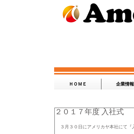
ＨＯＭＥ
企業情報
２０１７年度 入社式
３月３０日にアメリカヤ本社にて『