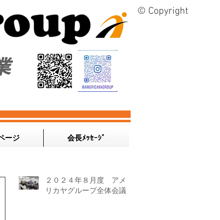
© Copyright
業
ページ
会長ﾒｯｾｰｼﾞ
２０２４年８月度 アメ
リカヤグループ全体会議