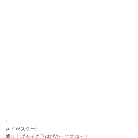
↑
さすがスター!!
盛り上げるチカラはぴか一ですね～!!