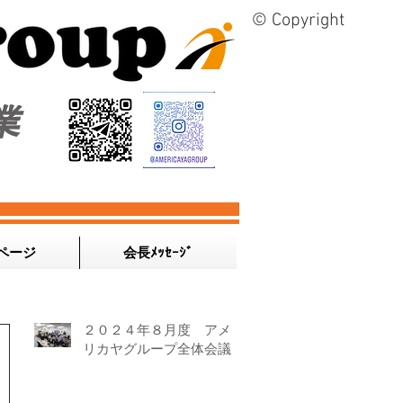
© Copyright
業
ページ
会長ﾒｯｾｰｼﾞ
２０２４年８月度 アメ
リカヤグループ全体会議