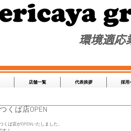
​環境適応
店舗一覧
代表挨拶
採用
つくば店OPEN
つくば店がOPENいたしました。
です！