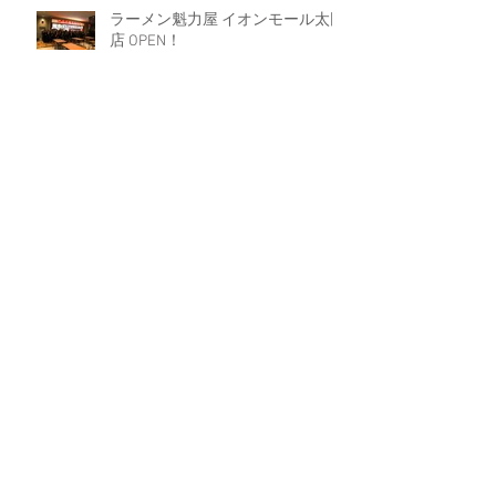
ラーメン魁力屋 イオンモール太田
店 OPEN！
２０２４年３月度 アメリカヤグル
ープ全体会議
Archive
2024年9月
（1）
1件の記事
2024年8月
（3）
3件の記事
2024年6月
（1）
1件の記事
2024年5月
（1）
1件の記事
2024年4月
（3）
3件の記事
2024年3月
（5）
5件の記事
2024年2月
（2）
2件の記事
2023年12月
（3）
3件の記事