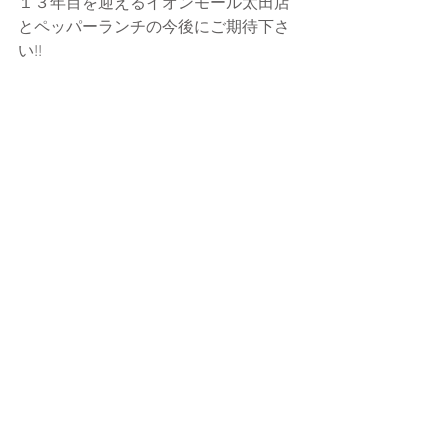
１３年目を迎えるイオンモール太田店
とペッパーランチの今後にご期待下さ
い!!