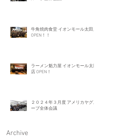
牛角焼肉食堂 イオンモール太田店
OPEN！！
ラーメン魁力屋 イオンモール太田
店 OPEN！
２０２４年３月度 アメリカヤグル
ープ全体会議
Archive