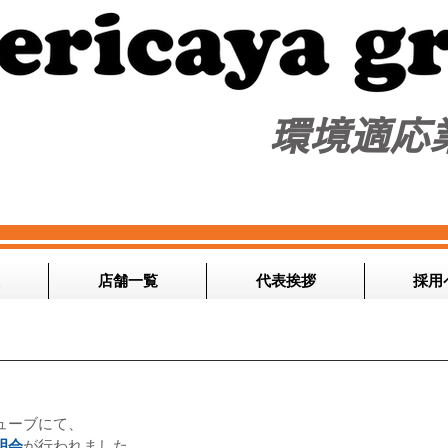
​環境適応
店舗一覧
代表挨拶
採用
ューブにて、
明会
が行われました。