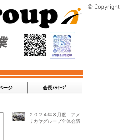
© Copyright
業
ページ
会長ﾒｯｾｰｼﾞ
２０２４年８月度 アメ
リカヤグループ全体会議