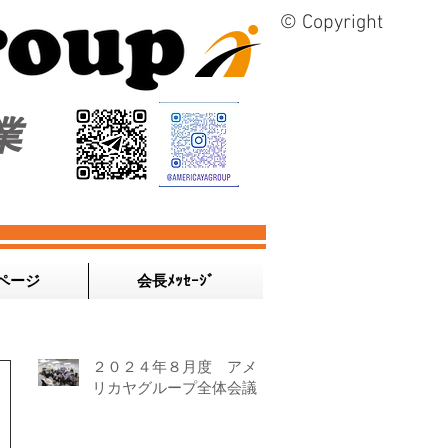
© Copyright
業
ページ
会長ﾒｯｾｰｼﾞ
２０２４年８月度 アメ
リカヤグループ全体会議