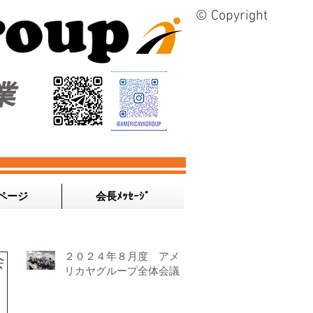
© Copyright
業
ページ
会長ﾒｯｾｰｼﾞ
２０２４年８月度 アメ
会
リカヤグループ全体会議