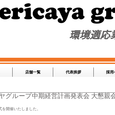
​環境適応
店舗一覧
代表挨拶
採用
ヤグループ中期経営計画発表会 大懇親
式を開催いたしました。