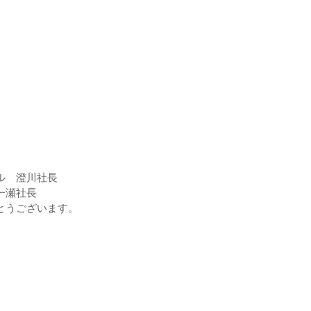
ル　澄川社長
一瀬社長
とうございます。