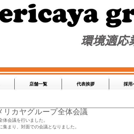
​環境適応
店舗一覧
代表挨拶
採用
メリカヤグループ全体会議
プ全体会議を行いました。
社に集まり、対面での会議となりました。