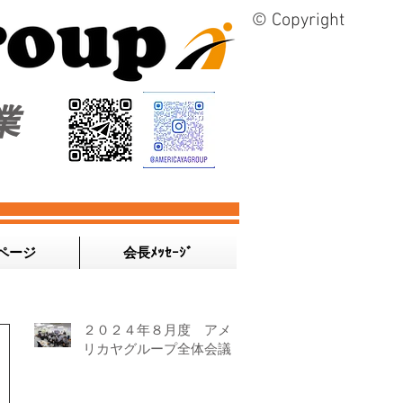
© Copyright
業
ページ
会長ﾒｯｾｰｼﾞ
２０２４年８月度 アメ
リカヤグループ全体会議