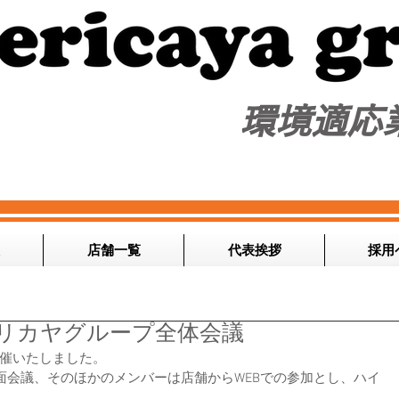
​環境適応
店舗一覧
代表挨拶
採用
メリカヤグループ全体会議
を開催いたしました。
面会議、そのほかのメンバーは店舗からWEBでの参加とし、ハイ