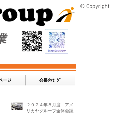
© Copyright
業
ページ
会長ﾒｯｾｰｼﾞ
２０２４年８月度 アメ
リカヤグループ全体会議