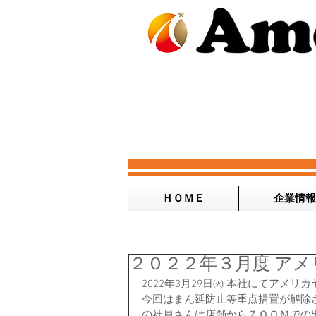
ＨＯＭＥ
企業情報
２０２２年３月度 ア
2022年3月29日㈫ 本社にてアメ
今回はまん延防止等重点措置が解除
の社員さんは店舗からＺＯＯＭでの