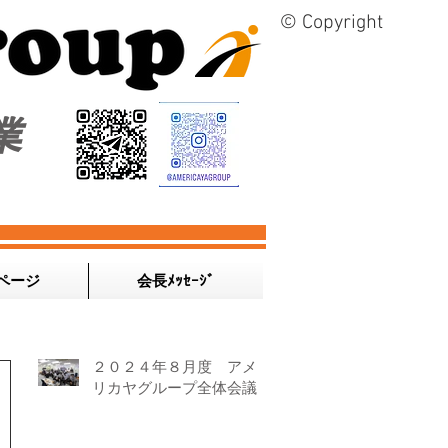
© Copyright
業
ページ
会長ﾒｯｾｰｼﾞ
２０２４年８月度 アメ
リカヤグループ全体会議