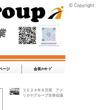
© Copyright
業
ページ
会長ﾒｯｾｰｼﾞ
２０２４年８月度 アメ
リカヤグループ全体会議