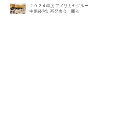
２０２４年度 アメリカヤグループ
中期経営計画発表会 開催
２０２４年６月度 アメリカヤグル
ープ全体会議
ラーメン魁力屋 モラージュ菖蒲
店 OPEN！
２０２４年５月度 健康診断＆全
体会議