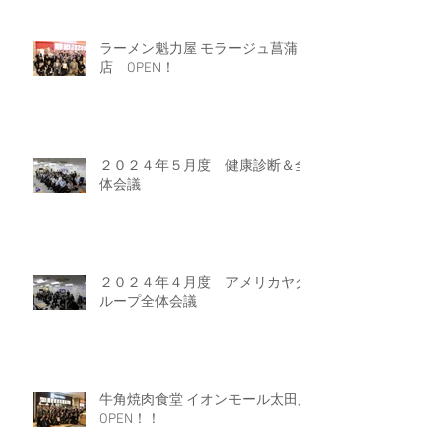
ラーメン魁力屋 モラージュ菖蒲
店 OPEN！
２０２４年５月度 健康診断＆全
体会議
２０２４年４月度 アメリカヤグ
ループ全体会議
牛角焼肉食堂 イオンモール太田店
OPEN！！