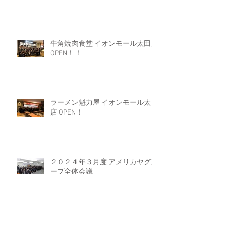
牛角焼肉食堂 イオンモール太田店
OPEN！！
ラーメン魁力屋 イオンモール太田
店 OPEN！
２０２４年３月度 アメリカヤグル
ープ全体会議
Archive