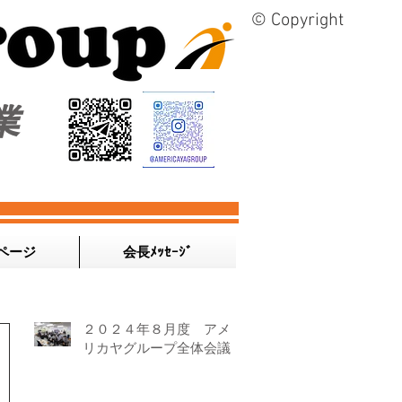
© Copyright
業
ページ
会長ﾒｯｾｰｼﾞ
２０２４年８月度 アメ
リカヤグループ全体会議