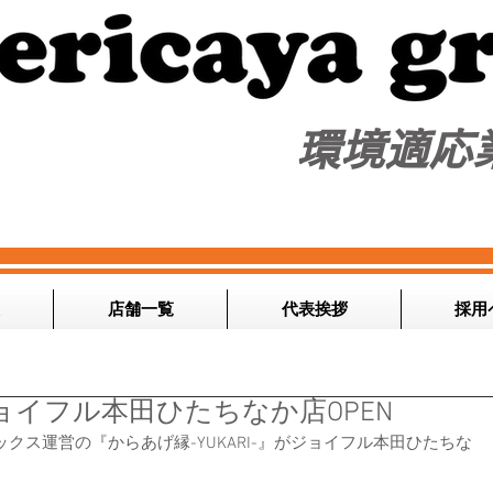
​環境適応
店舗一覧
代表挨拶
採用
-ジョイフル本田ひたちなか店OPEN
ネックス運営の『からあげ縁-YUKARI-』がジョイフル本田ひたちな